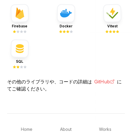
へのリンク
へのリ
Firebase
Docker
Vitest
へのリンク
Firebase
Docker
Vitest
SQL
へのリンク
SQL
その他のライブラリや、コードの詳細は
GitHub
に
てご確認ください。
Home
About
Works