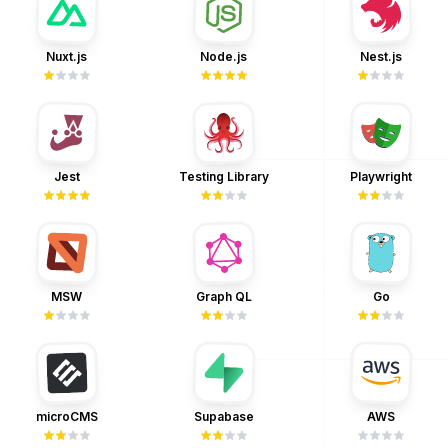
への
Nuxt.js
Node.js
Nest.js
へのリンク
へのリンク
Nuxt.js
Node.js
Nest.js
へのリンク
Testing Library
Jest
Playwright
へのリンク
へ
Jest
Testing Library
Playwright
へのリンク
Graph QL
MSW
Go
へのリン
へのリンク
MSW
Graph QL
Go
へのリンク
microCMS
Supabase
AWS
へのリ
へのリンク
microCMS
Supabase
AWS