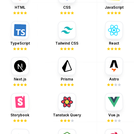
へのリンク
HTML
JavaScript
CSS
へのリンク
HTML
CSS
JavaScript
へのリンク
Tailwind CSS
TypeScript
React
へのリ
へのリンク
TypeScript
Tailwind CSS
React
へのリンク
Prisma
Astro
Next.js
へのリ
へのリンク
Next.js
Prisma
Astro
へのリンク
へのリ
Storybook
Tanstack Query
Vue.js
へのリンク
Storybook
Tanstack Query
Vue.js