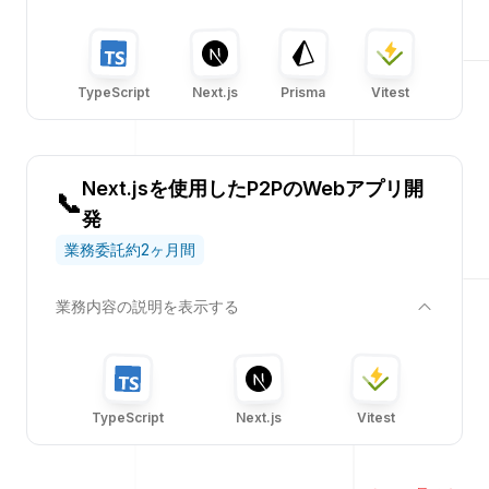
へのリンク
Next.js
TypeScript
Prisma
Vitest
へのリンク
へのリンク
へのリンク
TypeScript
Next.js
Prisma
Vitest
Next.jsを使用したP2PのWebアプリ開
📞
発
業務委託
約2ヶ月間
業務内容の説明を表示する
へのリンク
Next.js
TypeScript
Vitest
へのリンク
へのリンク
TypeScript
Next.js
Vitest