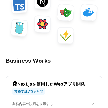
へのリ
Next.js
へのリンク
へのリンク
TypeScript
Playwright
Docker
へのリ
へのリンク
Tanstack Query
へのリンク
Go
へのリンク
Vitest
へのリンク
Business Works
⚽
Next.jsを使用したWebアプリ開発
業務委託
約3ヶ月間
業務内容の説明を表示する