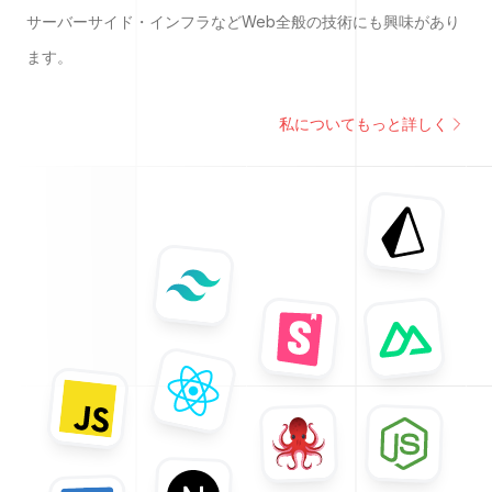
サーバーサイド・インフラなどWeb全般の技術にも興味があり
ます。
私についてもっと詳しく
Prisma
へのリン
Tailwind CSS
へのリンク
へのリ
Storybook
Nuxt.js
へのリンク
React
へのリンク
JavaScript
へのリンク
へのリンク
Testing Library
Node.js