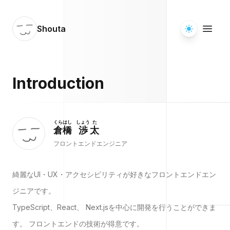
Shouta
Introduction
くら
はし
しょう
た
倉
橋
渉
太
フロントエンドエンジニア
綺麗なUI・UX・アクセシビリティが好きなフロントエンドエン
ジニアです。
TypeScript、React、 Next.jsを中心に開発を行うことができま
す。 フロントエンドの技術が得意です。